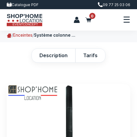
Catalogue PDF
09 77 25 03 06
0
☰
/
Enceintes
/
Système colonne amplifiée 400W
Description
Tarifs