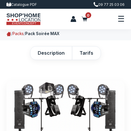
Catalogue PDF
09 77 25 03 06
0
☰
/
Packs
/
Pack Soirée MAX
Description
Tarifs