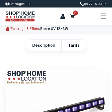
Catalogue PDF
09 77 25 03 06
0
☰
/
Eclairage & Effets
/
Barre UV 12x3W
Description
Tarifs