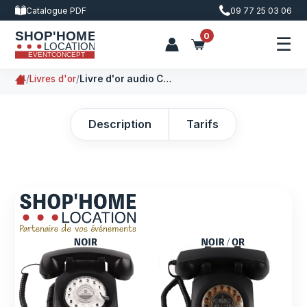
Catalogue PDF
09 77 25 03 06
0
☰
/
Livres d'or
/
Livre d'or audio Color
Description
Tarifs